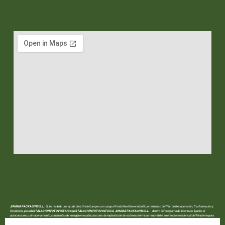
JIMARA PACKAGING S.L.
, SL ha recibido una ayuda de la Unión Europea con cargo al Fondo NextGenerationEU, en el marco del Plan de Recuperación, Trasformación y
Resiliencia, para
INSTALACIÓN FOTOVOLTAICA INSTALACIÓN FOTOVOLTAICA JIMARA PACKAGING S.L.
.. dentro del programa de incentivos ligados al
autoconsumo y almacenamiento, con fuentes de energía renovable, así como la implantación de sistemas térmicos renovables en el sector residencial del Ministerio para
la Transición Ecológica y el Reto Demográfico, gestionado por la Junta de Andalucía, a través de la Agencia Andaluza de la Energía.