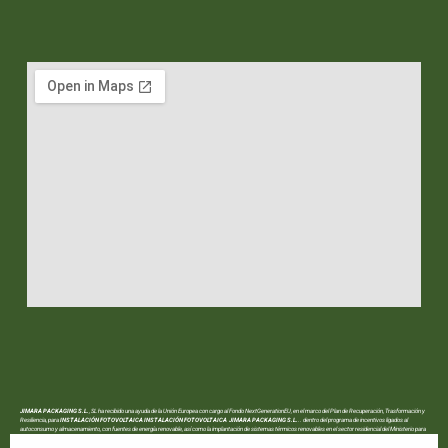
JIMARA PACKAGING S.L.
, SL ha recibido una ayuda de la Unión Europea con cargo al Fondo NextGenerationEU, en el marco del Plan de Recuperación, Trasformación y
Resiliencia, para
INSTALACIÓN FOTOVOLTAICA INSTALACIÓN FOTOVOLTAICA JIMARA PACKAGING S.L.
.. dentro del programa de incentivos ligados al
autoconsumo y almacenamiento, con fuentes de energía renovable, así como la implantación de sistemas térmicos renovables en el sector residencial del Ministerio para
la Transición Ecológica y el Reto Demográfico, gestionado por la Junta de Andalucía, a través de la Agencia Andaluza de la Energía.