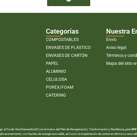
Categorías
Nuestra 
COMPOSTABLES
Envío
ENVASES DE PLÁSTICO
Aviso legal
ENVASES DE CARTÓN
Términos y cond
PAPEL
Mapa del sitio 
ALUMINIO
CELULOSA
POREX/FOAM
CATERING
rgo al Fondo NextGenerationEU, en el marco del Plan de Recuperación, Trasformación y Resiliencia, para
INS
almacenamiento, con fuentes de energía renovable, así como la implantación de sistemas térmicos renovables 