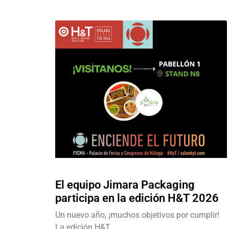
El equipo Jimara Packaging
participa en la edición H&T 2026
Un nuevo año, ¡muchos objetivos por cumplir!
La edición H&T