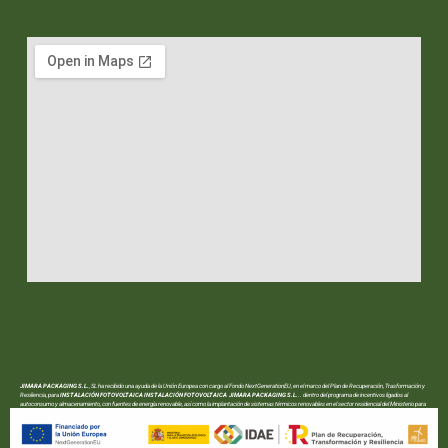
JIMARA PACKAGING S.L.
, SL ha recibido una ayuda de la Unión Europea con cargo al Fondo NextGenerationEU, en el marco del Plan de Recuperación, Trasformación y
Resiliencia, para
INSTALACIÓN FOTOVOLTAICA INSTALACIÓN FOTOVOLTAICA JIMARA PACKAGING S.L.
.. dentro del programa de incentivos ligados al
autoconsumo y almacenamiento, con fuentes de energía renovable, así como la implantación de sistemas térmicos renovables en el sector residencial del Ministerio para
la Transición Ecológica y el Reto Demográfico, gestionado por la Junta de Andalucía, a través de la Agencia Andaluza de la Energía.