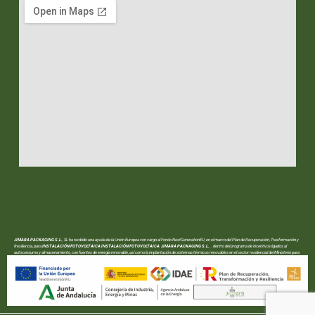
JIMARA PACKAGING S.L.
, SL ha recibido una ayuda de la Unión Europea con cargo al Fondo NextGenerationEU, en el marco del Plan de Recuperación, Trasformación y
Resiliencia, para
INSTALACIÓN FOTOVOLTAICA INSTALACIÓN FOTOVOLTAICA JIMARA PACKAGING S.L.
.. dentro del programa de incentivos ligados al
autoconsumo y almacenamiento, con fuentes de energía renovable, así como la implantación de sistemas térmicos renovables en el sector residencial del Ministerio para
la Transición Ecológica y el Reto Demográfico, gestionado por la Junta de Andalucía, a través de la Agencia Andaluza de la Energía.