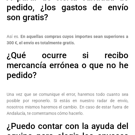
pedido, ¿los gastos de envío
son gratis?
Así es.
En aquellas compras cuyos importes sean superiores a
300 €, el envío es totalmente gratis.
¿Qué ocurre si recibo
mercancía errónea o que no he
pedido?
Una vez que se comunique el error, haremos todo cuanto sea
posible por reponerlo. Si estás en nuestro radar de envío,
nosotros mismos haremos el cambio. En caso de estar fuera de
Andalucía, te comentamos cómo hacerlo.
¿Puedo contar con la ayuda del