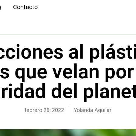
g
Contacto
cciones al plást
s que velan por
ridad del plane
febrero 28, 2022
Yolanda Aguilar