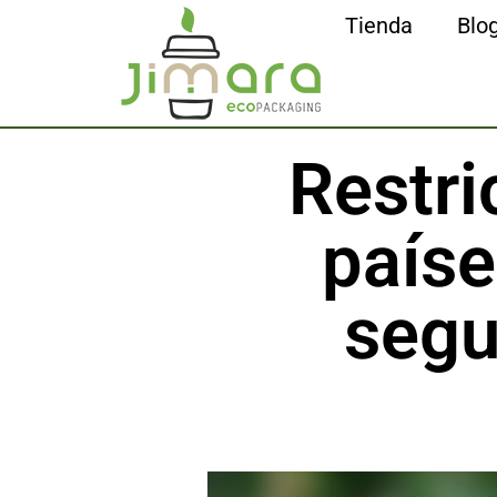
Tienda
Blo
Restri
paíse
segu