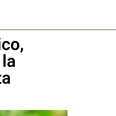
ico,
 la
ta