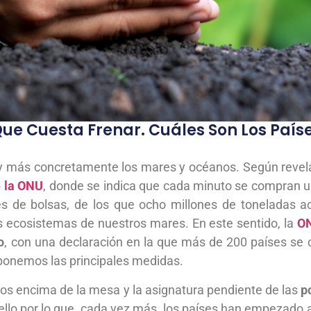
o Que Cuesta Frenar. Cuáles Son Los Pa
, y más concretamente los mares y océanos. Según revela
 la ONU
, donde se indica que cada minuto se compran un 
es de bolsas, de los que ocho millones de toneladas 
 ecosistemas de nuestros mares. En este sentido, la
O
o
, con una declaración en la que más de 200 países se
xponemos las principales medidas.
ños encima de la mesa y la asignatura pendiente de las
p
ello por lo que, cada vez más, los países han empezado