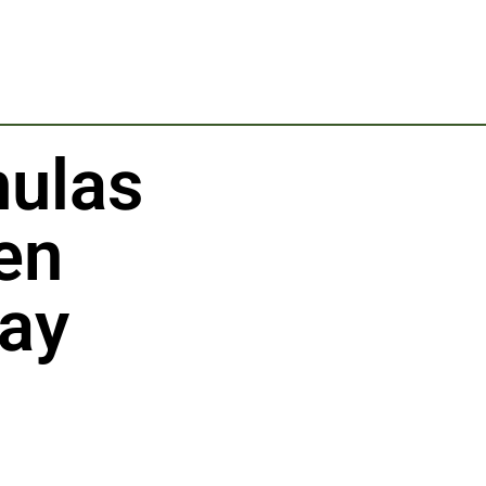
mulas
en
way