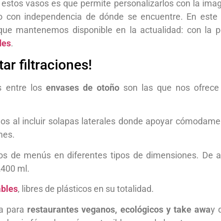
estos vasos es que permite personalizarlos con la imag
io con independencia de dónde se encuentre. En este 
 que mantenemos disponible en la actualidad: con la po
des
.
tar filtraciones!
s entre los
envases de otoño
son las que nos ofrece
dos al incluir solapas laterales donde apoyar cómodame
mes.
ipos de menús en diferentes tipos de dimensiones. De a
2400 ml.
ables
, libres de plásticos en su totalidad.
sa para
restaurantes veganos, ecológicos y take awa
y 