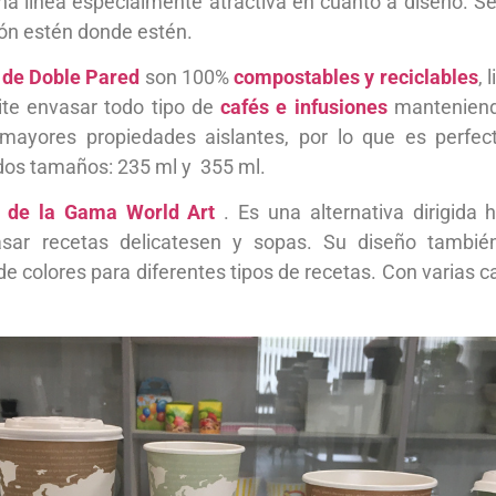
na línea especialmente atractiva en cuanto a diseño. S
ón estén donde estén.
 de Doble Pared
son 100%
compostables y reciclables
, 
ite envasar todo tipo de
cafés e infusiones
manteniend
mayores propiedades aislantes, por lo que es perfect
 dos tamaños: 235 ml y 355 ml.
l de la Gama World Art
. Es una alternativa dirigida 
asar recetas delicatesen y sopas. Su diseño tambié
 de colores para diferentes tipos de recetas. Con varias 